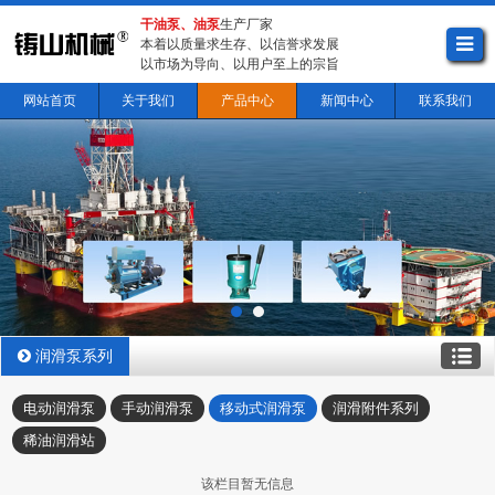
干油泵、油泵
生产厂家
本着以质量求生存、以信誉求发展
以市场为导向、以用户至上的宗旨
网站首页
关于我们
产品中心
新闻中心
联系我们
润滑泵系列
电动润滑泵
手动润滑泵
移动式润滑泵
润滑附件系列
稀油润滑站
该栏目暂无信息