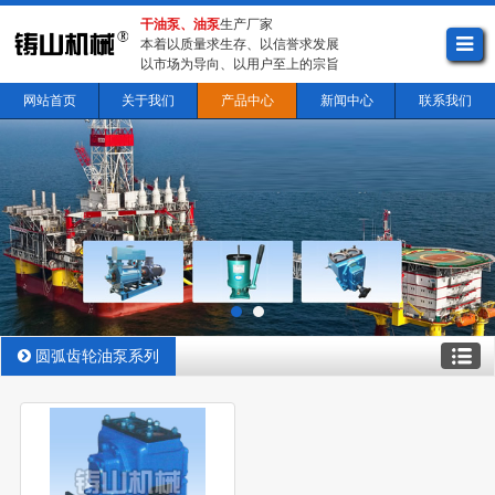
干油泵、油泵
生产厂家
本着以质量求生存、以信誉求发展
以市场为导向、以用户至上的宗旨
网站首页
关于我们
产品中心
新闻中心
联系我们
圆弧齿轮油泵系列